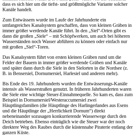
dass es sich hier um die tiefst- und größtmögliche Variante solcher
Kanäle handelt.
Zum Entwässern wurde im Laufe der Jahrhunderte ein
umfangreiches Kanalsystem geschaffen, dass von kleinen Gräben in
immer größer werdende Kanäle führt. In den „Siel“-Orten gibt es
dann die großen „Siele“ – mit Schöpfwerken, um auch bei höheren
Wasserständen noch Wasser abführen zu können oder einfach nur
mit großen „Siel“-Toren.
Das Kanalsystem führt von ersten kleinen Gräben rund um die
Felder der Bauern in immer größer werdende Gräben und Kanäle
und später dann durch die Siele in den Sielorten in die Nordsee (z.
B. in Bensersiel, Dornumersiel, Harlesiel und anderen mehr).
Bis Ende des 19. Jahrhunderts wurden die Entwässerungs-Kanäle
intensiv als Wasserstraßen genutzt. In früheren Jahrhunderten waren
die Siele eine wichtige Steuer-Einnahmequelle. So kam es, dass zum
Beispiel in Dornumersiel/Westeraccumersiel zwei
Häuptlingsfamilien (die Häuptlinge des Harlingerlandes aus Esens
und die Häuptlinge der „Herrlichkeit Dornum“) direkt
nebeneinander sozusagen konkurrierende Wasserwege durch den
Deich betrieben. Ebenso einträglich wie die Steuer war der noch
direktere Weg des Raubes durch die küstennahe Piraterie entlang der
ganzen Küste.