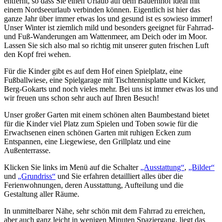
entfernt, so dass Sie einen Urlaub auf dem Bauernhof ideal mit
einem Nordseeurlaub verbinden können. Eigentlich ist hier das
ganze Jahr über immer etwas los und gesund ist es sowieso immer!
Unser Winter ist ziemlich mild und besonders geeignet für Fahrrad-
und Fuß-Wanderungen am Wattenmeer, am Deich oder im Moor.
Lassen Sie sich also mal so richtig mit unserer guten frischen Luft
den Kopf frei wehen.
Für die Kinder gibt es auf dem Hof einen Spielplatz, eine
Fußballwiese, eine Spielgarage mit Tischtennisplatte und Kicker,
Berg-Gokarts und noch vieles mehr. Bei uns ist immer etwas los und
wir freuen uns schon sehr auch auf Ihren Besuch!
Unser großer Garten mit einem schönen alten Baumbestand bietet
für die Kinder viel Platz zum Spielen und Toben sowie für die
Erwachsenen einen schönen Garten mit ruhigen Ecken zum
Entspannen, eine Liegewiese, den Grillplatz und eine
Außenterrasse.
Klicken Sie links im Menü auf die Schalter
„Ausstattung“
,
„Bilder“
und
„Grundriss“
und Sie erfahren detailliert alles über die
Ferienwohnungen, deren Ausstattung, Aufteilung und die
Gestaltung aller Räume.
In unmittelbarer Nähe, sehr schön mit dem Fahrrad zu erreichen,
aber auch ganz leicht in wenigen Minuten Spaziergang, liegt das