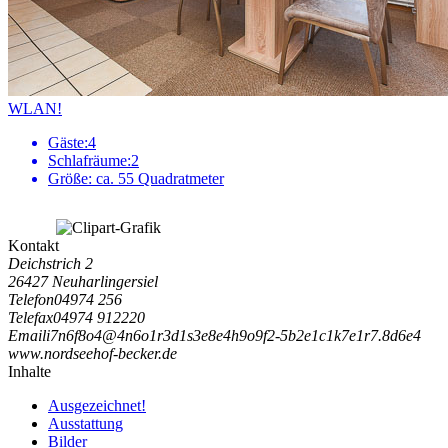
WLAN!
Gäste:
4
Schlafräume:
2
Größe:
ca. 55 Quadratmeter
Kontakt
Deichstrich 2
26427 Neuharlingersiel
Telefon
04974 256
Telefax
04974 912220
Email
i
7
n
6
f
8
o
4
@
4
n
6
o
1
r
3
d
1
s
3
e
8
e
4
h
9
o
9
f
2
-
5
b
2
e
1
c
1
k
7
e
1
r
7
.
8
d
6
e
4
www.nordseehof-becker.de
Inhalte
Ausgezeichnet!
Ausstattung
Bilder