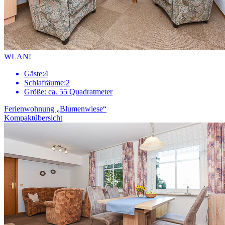
WLAN!
Gäste:
4
Schlafräume:
2
Größe:
ca. 55 Quadratmeter
Ferienwohnung „Blumenwiese“
Kompaktübersicht