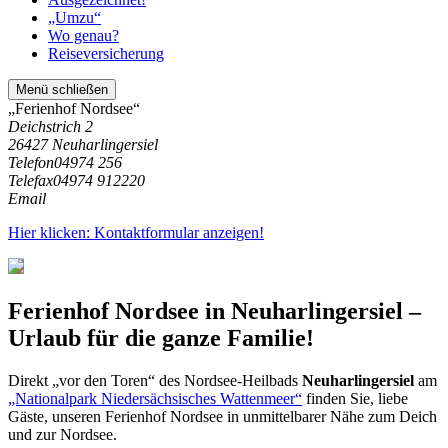
„Umzu“
Wo genau?
Reiseversicherung
Menü schließen
„Ferienhof Nordsee“
Deichstrich 2
26427 Neuharlingersiel
Telefon
04974 256
Telefax
04974 912220
Email
Hier klicken: Kontaktformular anzeigen!
Ferienhof Nordsee in
Neuharlingersiel
–
Urlaub für die ganze Familie!
Direkt „vor den Toren“ des Nordsee-Heilbads
Neuharlingersiel
am
„Nationalpark Niedersächsisches Wattenmeer“
finden Sie, liebe
Gäste, unseren Ferienhof Nordsee in unmittelbarer Nähe zum Deich
und zur Nordsee.