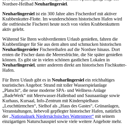
Nordsee-Heilbad
Neuharlingersiel
.
Neuharlingersiel
ist ein 300 Jahre altes Fischerdorf mit aktiver
Krabbenkutter-Flotte. Im wunderschönen historischen Hafen wird
die ostfriesische Fischerei heute noch von vielen Krabbenkuttern
aktiv gelebt.
Während Sie Ihren wohlverdienten Urlaub genießen, fahren die
Krabbenfänger für Sie aus dem alten und schmucken historischen
Neuharlingersieler
Fischereihafen auf die Nordsee hinaus. Dort
ernten die Fischer dann die Meeresfrüchte, die Sie später genießen
können. Es gibt sie in vielen schönen gastlichen Lokalen in
Neuharlingersiel
, unter anderem direkt am historischen Fischkutter-
Hafen.
Für Ihren Urlaub gibt es in
Neuharlingersiel
ein reichhaltiges
touristisches Angebot: Strand mit toller Wasserspielanlage
„Platschi“, die neue moderne SPA- und Wellness-Anlage
„BadeWerk“ mit Meerwasser-Hallenbad und Saunaanlage sowie
Kurhaus, Kursaal, Info-Zentrum mit Kinderspielhaus
„Leuchttürmchen“, Sielhof als „Haus des Gastes“, Grünanlagen,
Veranstaltungen, liebevoll gepflegter historischer Hafen, natürlich
der
„Nationalpark Niedersächsisches Wattenmeer“
mit seinem
einzigartigen Naturschauspiel sowie viele weitere Angebote mehr.