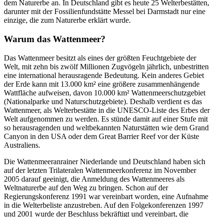
dem Naturerbe an. In Deutschland gibt es heute 25 Welterbestätten,
darunter mit der Fossilienfundstätte Messel bei Darmstadt nur eine
einzige, die zum Naturerbe erklärt wurde.
Warum das Wattenmeer?
Das Wattenmeer besitzt als eines der größten Feuchtgebiete der
Welt, mit zehn bis zwölf Millionen Zugvögeln jährlich, unbestritten
eine international herausragende Bedeutung. Kein anderes Gebiet
der Erde kann mit 13.000 km² eine größere zusammenhängende
Wattfläche aufweisen, davon 10.000 km² Wattenmeerschutzgebiet
(Nationalparke und Naturschutzgebiete). Deshalb verdient es das
Wattenmeer, als Welterbestätte in die UNESCO-Liste des Erbes der
Welt aufgenommen zu werden. Es stünde damit auf einer Stufe mit
so herausragenden und weltbekannten Naturstätten wie dem Grand
Canyon in den USA oder dem Great Barrier Reef vor der Küste
Australiens.
Die Wattenmeeranrainer Niederlande und Deutschland haben sich
auf der letzten Trilateralen Wattenmeerkonferenz im November
2005 darauf geeinigt, die Anmeldung des Wattenmeeres als
Weltnaturerbe auf den Weg zu bringen. Schon auf der
Regierungskonferenz 1991 war vereinbart worden, eine Aufnahme
in die Welterbeliste anzustreben. Auf den Folgekonferenzen 1997
und 2001 wurde der Beschluss bekräftigt und vereinbart, die