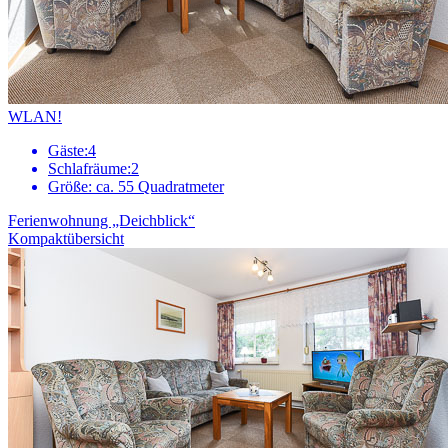
WLAN!
Gäste:
4
Schlafräume:
2
Größe:
ca. 55 Quadratmeter
Ferienwohnung „Deichblick“
Kompaktübersicht