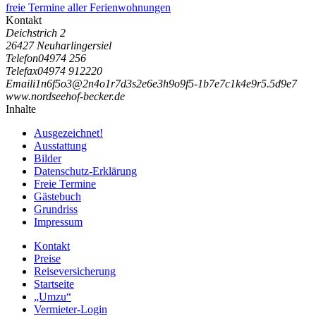
freie Termine aller Ferienwohnungen
Kontakt
Deichstrich 2
26427 Neuharlingersiel
Telefon
04974 256
Telefax
04974 912220
Email
i
1
n
6
f
5
o
3
@
2
n
4
o
1
r
7
d
3
s
2
e
6
e
3
h
9
o
9
f
5
-
1
b
7
e
7
c
1
k
4
e
9
r
5
.
5
d
9
e
7
www.nordseehof-becker.de
Inhalte
Ausgezeichnet!
Ausstattung
Bilder
Datenschutz-Erklärung
Freie Termine
Gästebuch
Grundriss
Impressum
Kontakt
Preise
Reiseversicherung
Startseite
„Umzu“
Vermieter-Login