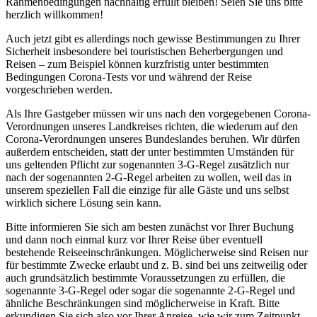
Rahmenbedingungen nachhaltig erfüllt bleiben! Seien Sie uns bitte
herzlich willkommen!
Auch jetzt gibt es allerdings noch gewisse Bestimmungen zu Ihrer
Sicherheit insbesondere bei touristischen Beherbergungen und
Reisen – zum Beispiel können kurzfristig unter bestimmten
Bedingungen Corona-Tests vor und während der Reise
vorgeschrieben werden.
Als Ihre Gastgeber müssen wir uns nach den vorgegebenen Corona-
Verordnungen unseres Landkreises richten, die wiederum auf den
Corona-Verordnungen unseres Bundeslandes beruhen. Wir dürfen
außerdem entscheiden, statt der unter bestimmten Umständen für
uns geltenden Pflicht zur sogenannten 3-G-Regel zusätzlich nur
nach der sogenannten 2-G-Regel arbeiten zu wollen, weil das in
unserem speziellen Fall die einzige für alle Gäste und uns selbst
wirklich sichere Lösung sein kann.
Bitte informieren Sie sich am besten zunächst vor Ihrer Buchung
und dann noch einmal kurz vor Ihrer Reise über eventuell
bestehende Reiseeinschränkungen. Möglicherweise sind Reisen nur
für bestimmte Zwecke erlaubt und z. B. sind bei uns zeitweilig oder
auch grundsätzlich bestimmte Voraussetzungen zu erfüllen, die
sogenannte 3-G-Regel oder sogar die sogenannte 2-G-Regel und
ähnliche Beschränkungen sind möglicherweise in Kraft. Bitte
erkundigen Sie sich also vor Ihrer Anreise, wie wir zum Zeitpunkt